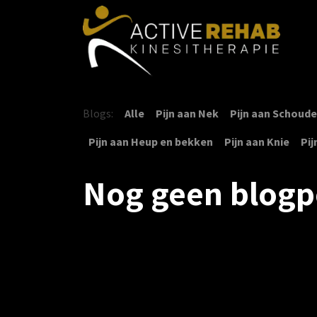
Overslaan naar inhoud
H
Blogs:
Alle
Pijn aan Nek
Pijn aan Schouder 
Pijn aan Heup en bekken
Pijn aan Knie
Pij
Nog geen blogp