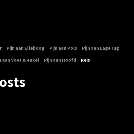
ome
Specialiteiten
Soorten blessures
Team
Onze pr
​
Pijn aan Elleboog
Pijn aan Pols
Pijn aan Lage rug
n aan Voet & enkel
Pijn aan Hoofd
Reis
osts