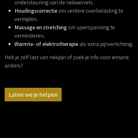
ondersteuning van de nekwervels.
Houdingscorrectie
om verdere overbelasting te
vermijden.
Massage en stretching
om spierspanning te
verminderen.
Warmte- of elektrotherapie
als extra pijnverlichting.
Heb je zelf last van nekpijn of zoek je info voor iemand
anders?
Laten we je helpen
in
Pijn aan Nek
Active Rehab
20 februari 2025