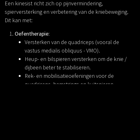
Een kinesist richt zich op pijnvermindering,
spierversterking en verbetering van de kniebeweging.
Dit kan met:
Oefentherapie:
Versterken van de quadriceps (vooral de
vastus medialis obliquus - VMO).
Heup- en bilspieren versterken om de knie /
dijbeen beter te stabiliseren.
Rek- en mobilisatieoefeningen voor de
quadriceps, hamstrings en kuitspieren.
Houdings- en bewegingscorrectie:
Verbetering van
looppatroon en sporttechniek.
Manuele therapie:
Mobilisaties om
gewrichtsbeweging te verbeteren.
Taping of braces:
Om de knieschijf beter te laten
sporen en pijn te verminderen.