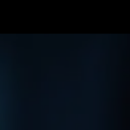
ome
Specialiteiten
Soorten blessures
Team
Onze pr