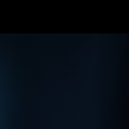
ome
Specialiteiten
Soorten blessures
Team
Onze pr