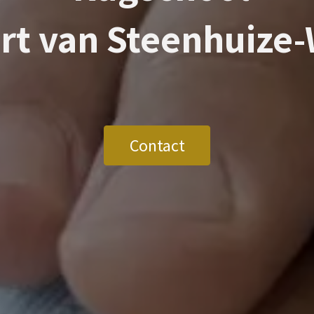
urt van
Steenhuize-
Contact