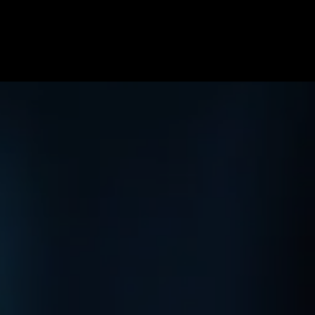
ome
Specialiteiten
Soorten blessures
Team
Onze pr