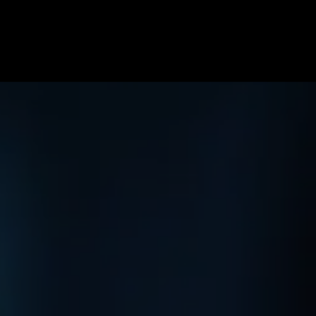
ome
Specialiteiten
Soorten blessures
Team
Onze pr