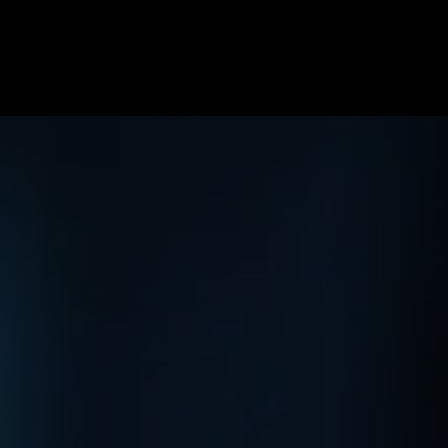
ome
Specialiteiten
Soorten blessures
Team
Onze pr