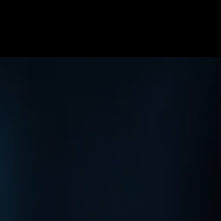
ome
Specialiteiten
Soorten blessures
Team
Onze pr