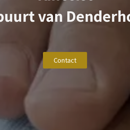
 buurt van
Denderh
Contact