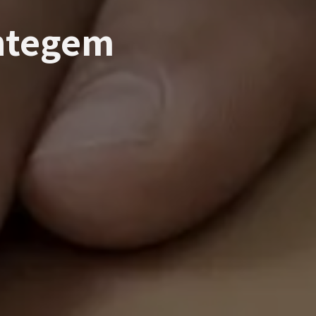
htegem