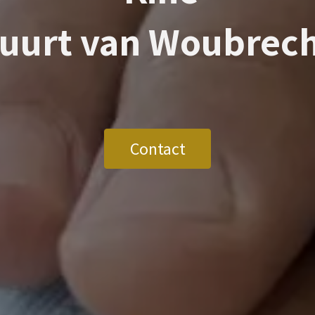
buurt van
Woubrec
Contact