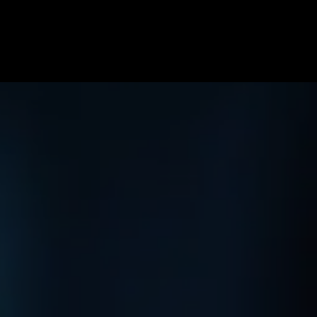
ome
Specialiteiten
Soorten blessures
Team
Onze pr