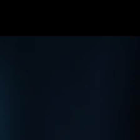
ome
Specialiteiten
Soorten blessures
Team
Onze pr