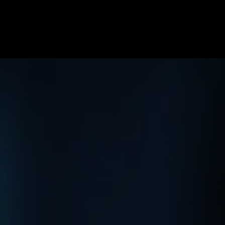
ome
Specialiteiten
Soorten blessures
Team
Onze pr