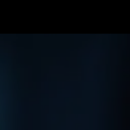
ome
Specialiteiten
Soorten blessures
Team
Onze pr